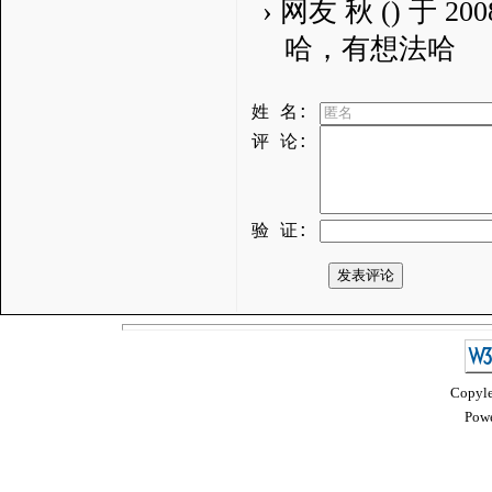
› 网友 秋 () 于 20
哈，有想法哈
姓 名:
评 论:
验 证:
Copyle
Powe