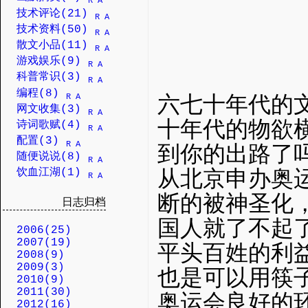
R
A
技术评论(21)
R
A
技术资料(50)
R
A
散文小品(11)
R
A
游戏娱乐(9)
R
A
科普常识(3)
R
A
编程(8)
R
A
六七十年代的
网文收集(3)
R
A
十年代的物欲
诗词歌赋(4)
R
A
配置(3)
R
A
到你的出路了
随便说说(8)
R
A
从北京申办奥
饮血江湖(1)
R
A
断的被神圣化
日志归档
国人就了不起
2006(25)
2007(19)
平头百姓的利
2008(9)
2009(3)
也是可以用筷
2010(9)
2011(30)
奥运会良好的
2012(16)