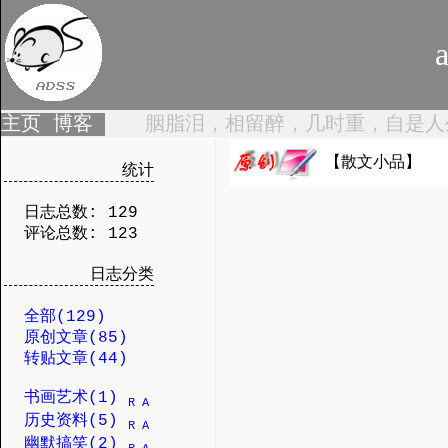
a
主页
博客
胭脂泪，相留醉，几时重，自是人
【散文小品】
统计
日志总数: 129
评论总数: 123
日志分类
全部(129)
原创文章(85)
转贴文章(44)
书画艺术(1)
R
A
历史资料(5)
R
A
幽默搞笑(2)