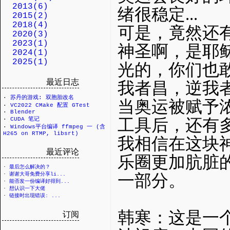
2013(6)
绪很稳定...
2015(2)
2018(4)
可是，竟然还
2020(3)
2023(1)
神圣啊，是耶
2024(1)
2025(1)
光的，你们也
最近日志
我者昌，逆我
·
苏丹的游戏: 双胞胎改名
当奥运被赋予
·
VC2022 CMake 配置 GTest
·
Blender
·
CUDA 笔记
工具后，还有
·
Windows平台编译 ffmpeg 一 (含
H265 on RTMP, libsrt)
我相信在这块
最近评论
乐圈更加肮脏
·
最后怎么解决的？
·
谢谢大哥免费分享li...
一部分。
·
能否发一份编译好得到...
·
想认识一下大佬
·
链接时出现错误: ...
韩寒：这是一个
订阅