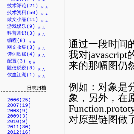
R
A
技术评论(21)
R
A
技术资料(50)
R
A
散文小品(11)
R
A
游戏娱乐(9)
R
A
科普常识(3)
R
A
编程(8)
通过一段时间的
R
A
网文收集(3)
R
A
我对javasc
诗词歌赋(4)
R
A
配置(3)
来的那幅图仍
R
A
随便说说(8)
R
A
饮血江湖(1)
R
A
例如：对象是分
日志归档
象，另外，在
2006(25)
2007(19)
Function.pro
2008(9)
2009(3)
对原型链图做
2010(9)
2011(30)
2012(16)