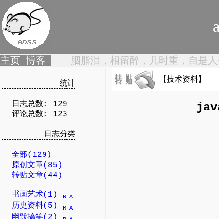
a
主页
博客
胭脂泪，相留醉，几时重，自是人
【技术资料】
统计
日志总数: 129
jav
评论总数: 123
日志分类
全部(129)
原创文章(85)
转贴文章(44)
书画艺术(1)
R
A
历史资料(5)
R
A
幽默搞笑(2)