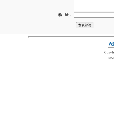
验 证:
Copyle
Powe